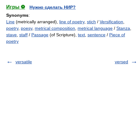
Игры ⚽
Нужно сделать НИР?
Synonyms
:
Line
(metrically arranged),
line of poetry
,
stich
/
Versification
,
poetry
,
poesy
,
metrical composition
,
metrical language
/
Stanza
,
stave
,
staff
/
Passage
(of Scripture),
text
,
sentence
/
Piece of
poetry
versatile
versed