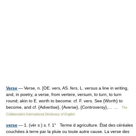
Verse
— Verse, n. [OE. vers, AS. fers, L. versus a line in writing,
and, in poetry, a verse, from vertere, versum, to turn, to turn
round; akin to E. worth to become: cf. F. vers. See {Worth} to
become, and cf. {Advertise}, {Averse}, {Controversy},… …
The
Collaborative International Dictionary of English
verse
— 1. (vèr s ) s. f. 1° Terme d agriculture. État des céréales
couchées à terre par la pluie ou toute autre cause. La verse des