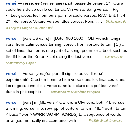
versé
— versé, ée (vèr sé, sée) part. passé de verser. 1° Qui a
coulé hors de ce qui le contenait. Vin versé. Sang versé. Fig.
• Les grâces, les honneurs par moi seule versés, RAC. Brit. III, 4.
2° Renversé. Voiture versée. Blés versés. Foin… …
Dictionnaire de
la Langue Française d'Émile Littré
verse
— [və:s US və:rs] n [Date: 900 1000; : Old French; Origin:
vers, from Latin versus turning, verse , from vertere to turn ] 1.) a
set of lines that forms one part of a song, poem, or a book such as
the Bible or the Koran ▪ Let s sing the last verse… …
Dictionary of
contemporary English
versé
— Versé, [vers]ée. part. Il signifie aussi, Exercé,
experimenté. C est un homme bien versé dans les finances, dans
les negociations. il est versé dans la lecture des poëtes. versé
dans la philosophie …
Dictionnaire de l'Académie française
verse
— [vʉrs] n. [ME vers < OE fers & OFr vers, both < L versus,
a turning, verse, line, row, pp. of vertere, to turn < IE * wert , to turn
< base * wer > WARP, WORM, WARDS] 1. a sequence of words
arranged metrically in accordance with… …
English World dictionary